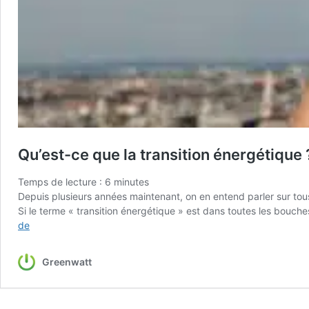
Qu’est-ce que la transition énergétique 
Temps de lecture :
6
minutes
Depuis plusieurs années maintenant, on en entend parler sur tous 
Si le terme « transition énergétique » est dans toutes les bouches
Qu’est-
de
ce
que
Greenwatt
la
transition
énergétique