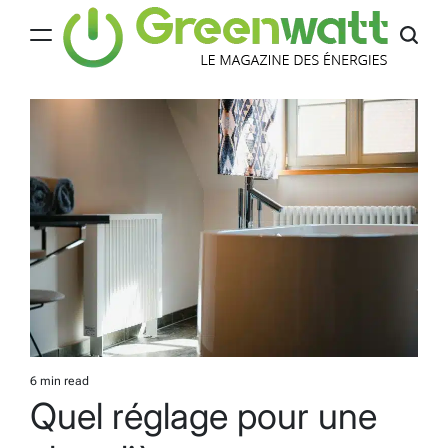
Skip
to
content
Greenwatt
6 min read
Estimated
Quel réglage pour une
read
time