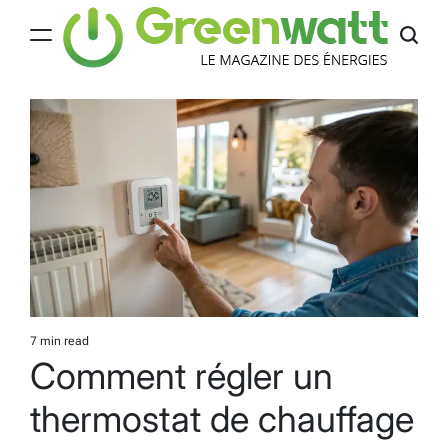
Skip
to
content
Greenwatt
7 min read
Estimated
Comment régler un
read
time
thermostat de chauffage