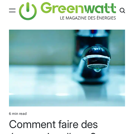
Skip
to
content
Greenwatt
6 min read
Estimated
Comment faire des
read
time