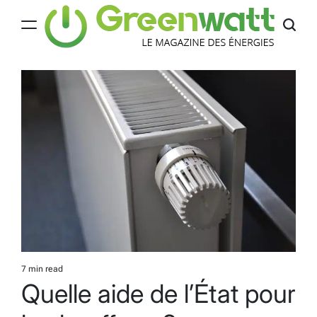
Skip
to
content
Greenwatt
7 min read
Estimated
Quelle aide de l’État pour
read
time