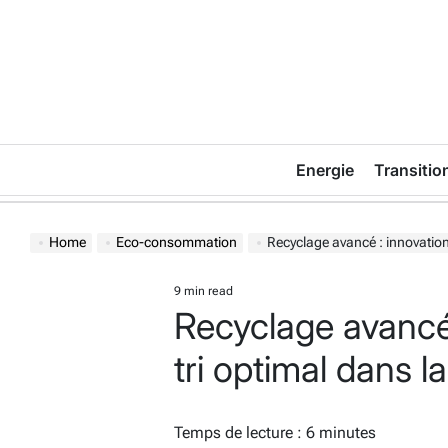
Skip
to
content
Energie
Transitio
Home
Eco-consommation
Recyclage avancé : innovation
9 min read
Estimated
Recyclage avancé
read
time
tri optimal dans l
Temps de lecture :
6
minutes