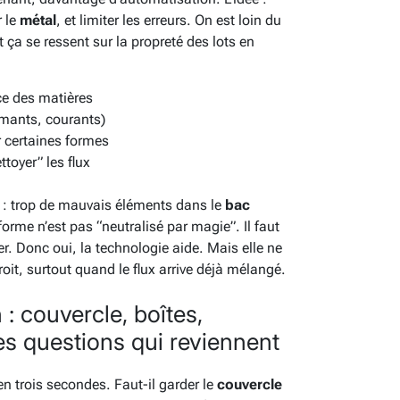
r le
métal
, et limiter les erreurs. On est loin du
et ça se ressent sur la propreté des lots en
e des matières
mants, courants)
r certaines formes
ttoyer” les flux
te : trop de mauvais éléments dans le
bac
rme n’est pas “neutralisé par magie”. Il faut
iger. Donc oui, la technologie aide. Mais elle ne
it, surtout quand le flux arrive déjà mélangé.
 : couvercle, boîtes,
tes questions qui reviennent
en trois secondes. Faut-il garder le
couvercle