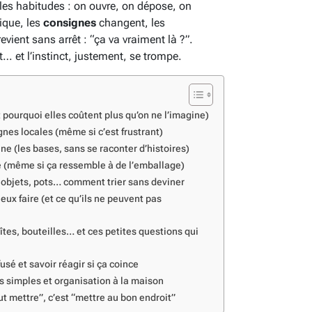
 les habitudes : on ouvre, on dépose, on
ique, les
consignes
changent, les
evient sans arrêt : “ça va vraiment là ?”.
ct… et l’instinct, justement, se trompe.
t pourquoi elles coûtent plus qu’on ne l’imagine)
ignes locales (même si c’est frustrant)
e (les bases, sans se raconter d’histoires)
e (même si ça ressemble à de l’emballage)
, objets, pots… comment trier sans deviner
ux faire (et ce qu’ils ne peuvent pas
îtes, bouteilles… et ces petites questions qui
fusé et savoir réagir si ça coince
ls simples et organisation à la maison
out mettre”, c’est “mettre au bon endroit”