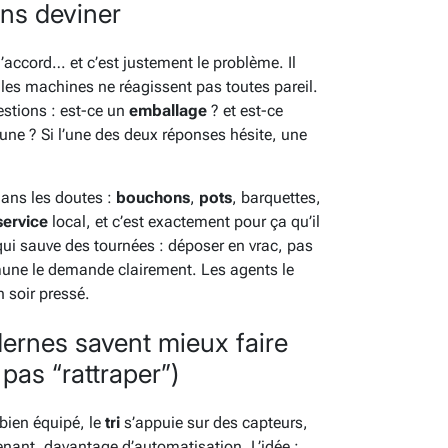
ns deviner
’accord… et c’est justement le problème. Il
t les machines ne réagissent pas toutes pareil.
estions : est-ce un
emballage
? et est-ce
e ? Si l’une des deux réponses hésite, une
dans les doutes :
bouchons
,
pots
, barquettes,
service
local, et c’est exactement pour ça qu’il
l qui sauve des tournées : déposer en vrac, pas
une le demande clairement. Les agents le
n soir pressé.
ernes savent mieux faire
 pas “rattraper”)
bien équipé, le
tri
s’appuie sur des capteurs,
nant, davantage d’automatisation. L’idée :