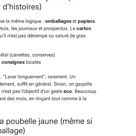
d’histoires)
uve la même logique :
emballages
et
papiers
.
étuis, les journaux et prospectus. Le
carton
u’il n’est pas détrempé ou saturé de gras.
s
tal (canettes, conserves)
n
consignes
locales
nt. “Laver longuement”, rarement. Un
dement, suffit en général. Sinon, on gaspille
n’est pas l’objectif d’un geste
eco
. Beaucoup
ndant des mois, en rinçant tout comme à la
la poubelle jaune (même si
allage)