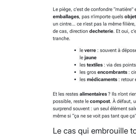
Le piège, c’est de confondre “matière” 
emballages
, pas n’importe quels
obje
un cintre… ce n’est pas la même filière
de cas, direction
decheterie
. Et oui, c’
tranche.
le
verre
: souvent à dépos
le
jaune
les
textiles
: via des point
les gros
encombrants
: ci
les
médicaments
: retour
Et les restes
alimentaires
? Ils n’ont rie
possible, reste le
compost
. À défaut, 
surprend souvent : un seul élément sale
même si “ça ne se voit pas tant que ça
Le cas qui embrouille to