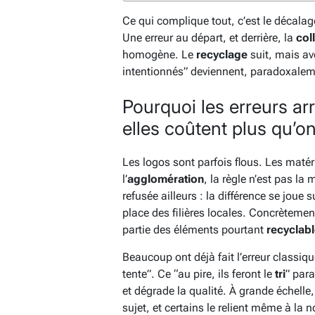
Ce qui complique tout, c’est le décalag
Une erreur au départ, et derrière, la
col
homogène. Le
recyclage
suit, mais av
intentionnés” deviennent, paradoxaleme
Pourquoi les erreurs ar
elles coûtent plus qu’on
Les logos sont parfois flous. Les maté
l’
agglomération
, la règle n’est pas la
refusée ailleurs : la différence se joue 
place des filières locales. Concrèteme
partie des éléments pourtant
recyclab
Beaucoup ont déjà fait l’erreur classiq
tente”. Ce “au pire, ils feront le
tri
” para
et dégrade la qualité. À grande échelle, 
sujet, et certains le relient même à la n