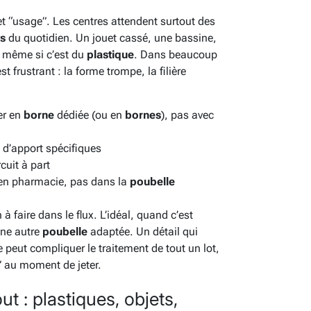
et “usage”. Les centres attendent surtout des
ts
du quotidien. Un jouet cassé, une bassine,
, même si c’est du
plastique
. Dans beaucoup
est frustrant : la forme trompe, la filière
er en
borne
dédiée (ou en
bornes
), pas avec
s d’apport spécifiques
rcuit à part
 en pharmacie, pas dans la
poubelle
n à faire dans le flux. L’idéal, quand c’est
une autre
poubelle
adaptée. Un détail qui
 peut compliquer le traitement de tout un lot,
” au moment de jeter.
ut : plastiques, objets,