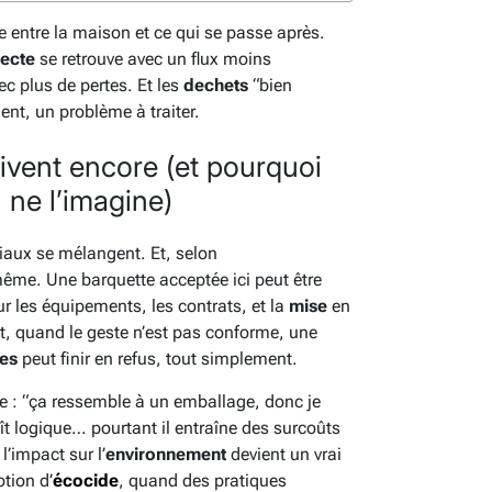
e entre la maison et ce qui se passe après.
lecte
se retrouve avec un flux moins
ec plus de pertes. Et les
dechets
“bien
nt, un problème à traiter.
rivent encore (et pourquoi
 ne l’imagine)
riaux se mélangent. Et, selon
 même. Une barquette acceptée ici peut être
sur les équipements, les contrats, et la
mise
en
nt, quand le geste n’est pas conforme, une
les
peut finir en refus, tout simplement.
ue : “ça ressemble à un emballage, donc je
ît logique… pourtant il entraîne des surcoûts
l’impact sur l’
environnement
devient un vrai
otion d’
écocide
, quand des pratiques