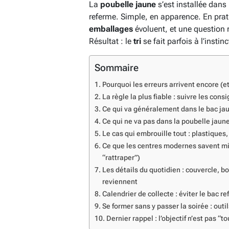
La
poubelle
jaune
s’est installée dans
referme. Simple, en apparence. En prat
emballages
évoluent, et une question r
Résultat : le
tri
se fait parfois à l’instin
Sommaire
Pourquoi les erreurs arrivent encore (e
La règle la plus fiable : suivre les cons
Ce qui va généralement dans le bac jaun
Ce qui ne va pas dans la poubelle jaun
Le cas qui embrouille tout : plastiques
Ce que les centres modernes savent mie
“rattraper”)
Les détails du quotidien : couvercle, bo
reviennent
Calendrier de collecte : éviter le bac re
Se former sans y passer la soirée : outi
Dernier rappel : l’objectif n’est pas “t