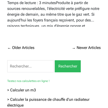
Temps de lecture : 3 minutesProduite à partir de
sources renouvelables, l’électricité verte préfigure notre
énergie de demain, au même titre que le gaz vert. Si
aujourd’hui les foyers français reçoivent, pour des
raisons techniques, un mix d’énergie propre et
d’électricité traditionnelle, choisir des offres vertes
influe directement sur le repositionnement…
Navigation
←
Older Articles
→
Newer Articles
des
articles
Rechercher :
Testez nos calculettes en ligne !
> Calculer un m3
> Calculer la puissance de chauffe d’un radiateur
électrique