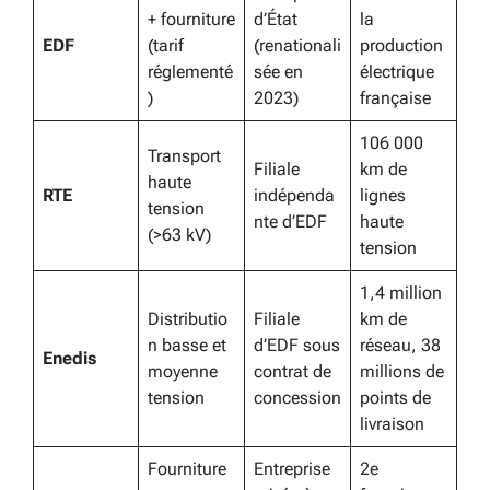
+ fourniture
d’État
la
EDF
(tarif
(renationali
production
réglementé
sée en
électrique
)
2023)
française
106 000
Transport
Filiale
km de
haute
RTE
indépenda
lignes
tension
nte d’EDF
haute
(>63 kV)
tension
1,4 million
Distributio
Filiale
km de
n basse et
d’EDF sous
réseau, 38
Enedis
moyenne
contrat de
millions de
tension
concession
points de
livraison
Fourniture
Entreprise
2e