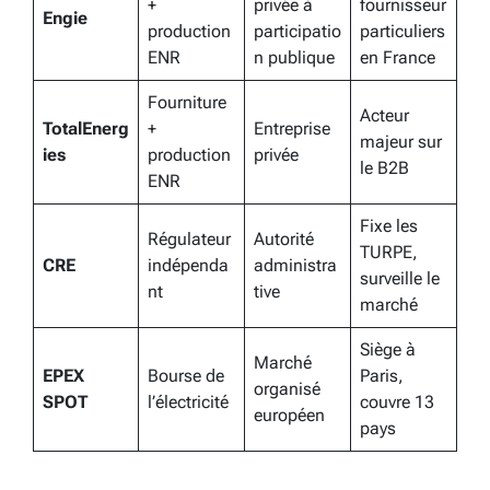
+
privée à
fournisseur
Engie
production
participatio
particuliers
ENR
n publique
en France
Fourniture
Acteur
TotalEnerg
+
Entreprise
majeur sur
ies
production
privée
le B2B
ENR
Fixe les
Régulateur
Autorité
TURPE,
CRE
indépenda
administra
surveille le
nt
tive
marché
Siège à
Marché
EPEX
Bourse de
Paris,
organisé
SPOT
l’électricité
couvre 13
européen
pays