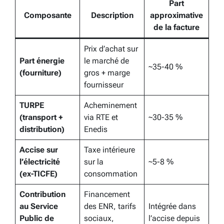
Part
Composante
Description
approximative
de la facture
Prix d’achat sur
Part énergie
le marché de
~35-40 %
(fourniture)
gros + marge
fournisseur
TURPE
Acheminement
(transport +
via RTE et
~30-35 %
distribution)
Enedis
Accise sur
Taxe intérieure
l’électricité
sur la
~5-8 %
(ex-TICFE)
consommation
Contribution
Financement
au Service
des ENR, tarifs
Intégrée dans
Public de
sociaux,
l’accise depuis