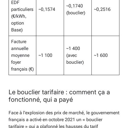
EDF
~0,1740
particuliers
~0,1574
~0,2516
(bouclier)
(€/kWh,
option
Base)
Facture
annuelle
~1 400
moyenne
~1 100
(avec
~1 600
foyer
bouclier)
français (€)
Le bouclier tarifaire : comment ça a
fonctionné, qui a payé
Face à l’explosion des prix de marché, le gouvernement
français a activé en octobre 2021 un « bouclier
tarifaire » qui a plafonné les hausses du tarif