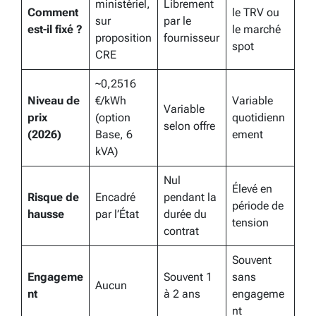
ministériel,
Librement
Comment
le TRV ou
sur
par le
est-il fixé ?
le marché
proposition
fournisseur
spot
CRE
~0,2516
Niveau de
€/kWh
Variable
Variable
prix
(option
quotidienn
selon offre
(2026)
Base, 6
ement
kVA)
Nul
Élevé en
Risque de
Encadré
pendant la
période de
hausse
par l’État
durée du
tension
contrat
Souvent
Engageme
Souvent 1
sans
Aucun
nt
à 2 ans
engageme
nt