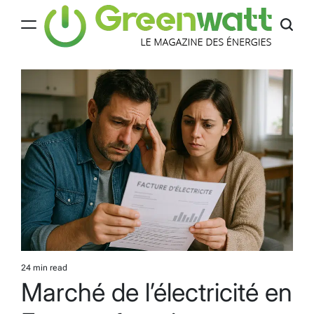
Skip
to
content
Greenwatt
24 min read
Estimated
Marché de l’électricité en
read
time